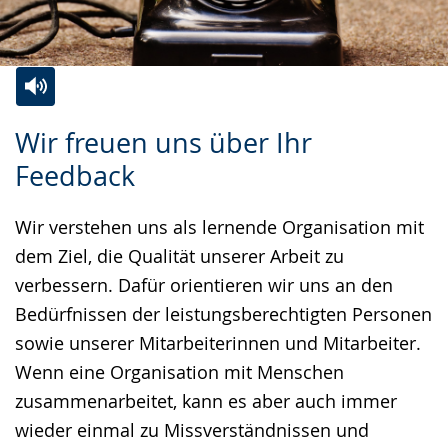
Zur
Aktiviere
Ein
Wir freuen uns über Ihr
Leichten
Audio-
Video
Feedback
Sprache
Unterstützung.
in
wechseln.
Deutscher
Wir verstehen uns als lernende Organisation mit
Gebärdensprache
dem Ziel, die Qualität unserer Arbeit zu
wird
verbessern. Dafür orientieren wir uns an den
angezeigt.
Bedürfnissen der leistungsberechtigten Personen
sowie unserer Mitarbeiterinnen und Mitarbeiter.
Wenn eine Organisation mit Menschen
zusammenarbeitet, kann es aber auch immer
wieder einmal zu Missverständnissen und