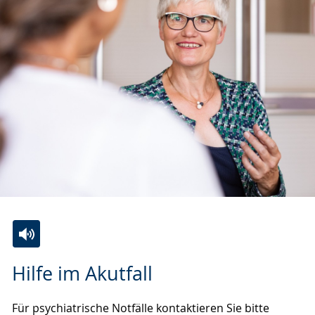
Zur
Aktiviere
Ein
Hilfe im Akutfall
Leichten
Audio-
Video
Sprache
Unterstützung.
in
Für psychiatrische Notfälle kontaktieren Sie bitte
wechseln.
Deutscher