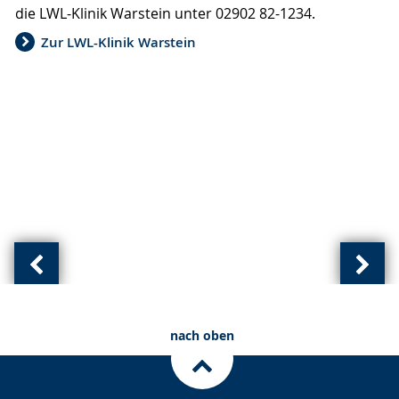
die LWL-Klinik Warstein unter 02902 82-1234.
Gebärdensprache
wird
Zur LWL-Klinik Warstein
angezeigt.
Vorherige
Näch
Ansicht:
Ansic
(
(
nach oben
von
von
)
)