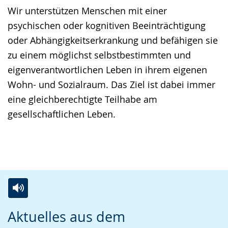
wird
Wir unterstützen Menschen mit einer
angezeigt.
psychischen oder kognitiven Beeinträchtigung
oder Abhängigkeitserkrankung und befähigen sie
zu einem möglichst selbstbestimmten und
eigenverantwortlichen Leben in ihrem eigenen
Wohn- und Sozialraum. Das Ziel ist dabei immer
eine gleichberechtigte Teilhabe am
gesellschaftlichen Leben.
Leistungsberechtigte Personen,
Der LWL-Wohnverbund Warstein
Angehörige, gesetzl. Betreuer
Mitarbeiter und Bewerber
Zur
Aktiviere
Ein
Aktuelles aus dem
Leichten
Audio-
Video