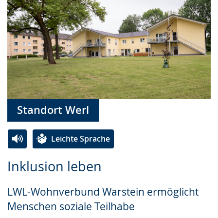
Standort Werl
Leichte Sprache
Zur
Aktiviere
Ein
Inklusion leben
Leichten
Audio-
Video
Sprache
Unterstützung.
in
LWL-Wohnverbund Warstein ermöglicht
wechseln.
Deutscher
Menschen soziale Teilhabe
Gebärdensprache