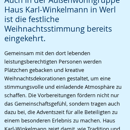
Leichten
Audio-
Video
Haus Karl-Winkelmann in Werl
Sprache
Unterstützung.
in
ist die festliche
wechseln.
Deutscher
Gebärdensprache
Weihnachtsstimmung bereits
wird
eingekehrt.
angezeigt.
Gemeinsam mit den dort lebenden
leistungsberechtigten Personen werden
Plätzchen gebacken und kreative
Weihnachtsdekorationen gestaltet, um eine
stimmungsvolle und einladende Atmosphäre zu
schaffen. Die Vorbereitungen fördern nicht nur
das Gemeinschaftsgefühl, sondern tragen auch
dazu bei, die Adventszeit für alle Beteiligten zu
einem besonderen Erlebnis zu machen. Haus
Karl-Winkelmann zeigt damit, wie Tradition und