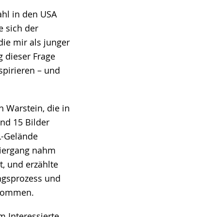
ahl in den USA
e sich der
ie mir als junger
 dieser Frage
spirieren – und
 Warstein, die in
nd 15 Bilder
L-Gelände
aziergang nahm
, und erzählte
ngsprozess und
 kommen.
 Interessierte