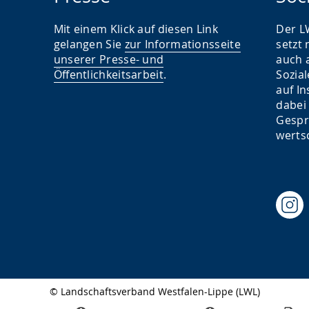
Mit einem Klick auf diesen Link
Der L
gelangen Sie
zur Informationsseite
setzt
unserer Presse- und
auch 
Öffentlichkeitsarbeit
.
Sozia
auf I
dabei
Gespr
werts
© Landschaftsverband Westfalen-Lippe (LWL)
Seitenabschluss