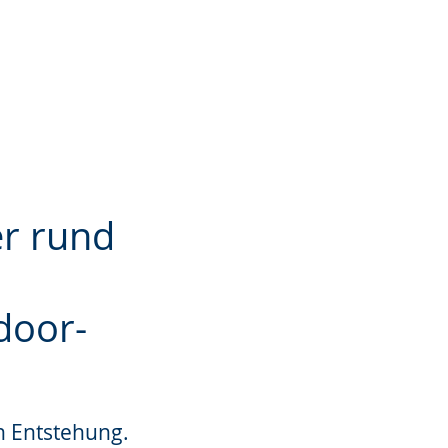
r rund
door-
n Entstehung.