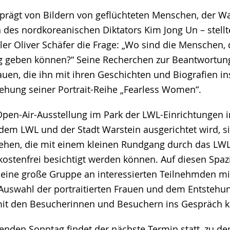
eprägt von Bildern von geflüchteten Menschen, der W
des nordkoreanischen Diktators Kim Jong Un – stellt
er Oliver Schäfer die Frage: „Wo sind die Menschen, d
 geben können?“ Seine Recherchen zur Beantwortung
auen, die ihn mit ihren Geschichten und Biografien in
stehung seiner Portrait-Reihe „Fearless Women“.
Open-Air-Ausstellung im Park der LWL-Einrichtungen in
dem LWL und der Stadt Warstein ausgerichtet wird, si
sehen, die mit einem kleinen Rundgang durch das LW
 kostenfrei besichtigt werden können. Auf diesen Sp
 eine große Gruppe an interessierten Teilnehmden mit
Auswahl der portraitierten Frauen und dem Entstehu
 mit den Besucherinnen und Besuchern ins Gespräch
en Sonntag findet der nächste Termin statt, zu dem