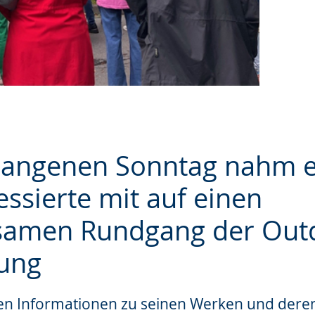
angenen Sonntag nahm e
essierte mit auf einen
amen Rundgang der Out
e
lung
elen Informationen zu seinen Werken und dere