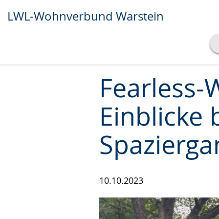
LWL-Wohnverbund Warstein
Transkript anzeigen
Abspielen
Pausieren
Fearless-
Einblicke
Spazierga
10.10.2023