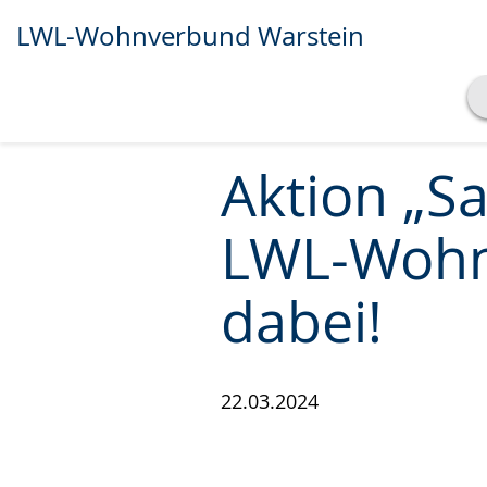
LWL-Wohnverbund Warstein
Transkript anzeigen
Abspielen
Pausieren
Aktion „S
LWL-Wohn
dabei!
22.03.2024