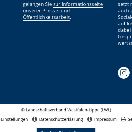
gelangen Sie
zur Informationsseite
setzt
unserer Presse- und
auch 
Öffentlichkeitsarbeit
.
Sozia
auf I
dabei
Gespr
werts
© Landschaftsverband Westfalen-Lippe (LWL)
Seitenabschluss
-Einstellungen
Datenschutzerklärung
Impressum
Se