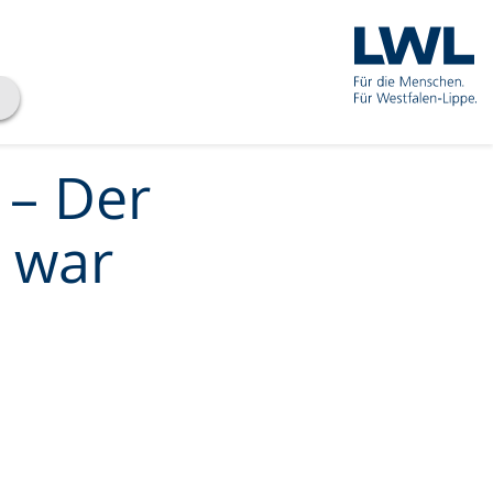
 – Der
 war